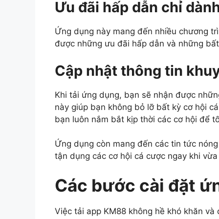
Ưu đãi hấp dẫn chỉ dàn
Ứng dụng này mang đến nhiều chương trìn
được những ưu đãi hấp dẫn và những bất 
Cập nhật thông tin khu
Khi tải ứng dụng, bạn sẽ nhận được những
này giúp bạn không bỏ lỡ bất kỳ cơ hội 
bạn luôn nắm bắt kịp thời các cơ hội để tố
Ứng dụng còn mang đến các tin tức nóng h
tận dụng các cơ hội cá cược ngay khi vừ
Các bước cài đặt ứ
Việc tải app KM88 không hề khó khăn và có