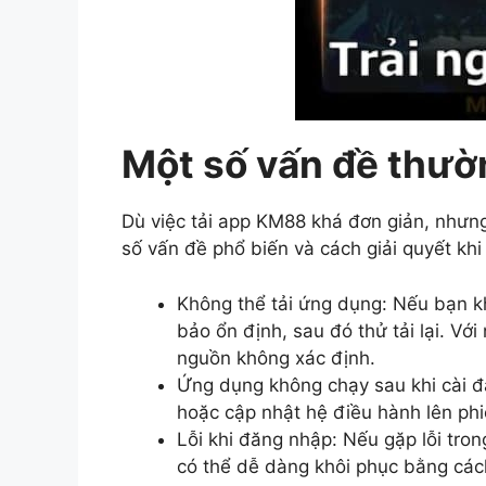
Một số vấn đề thườ
Dù việc tải app KM88 khá đơn giản, nhưng 
số vấn đề phổ biến và cách giải quyết khi 
Không thể tải ứng dụng: Nếu bạn kh
bảo ổn định, sau đó thử tải lại. V
nguồn không xác định.
Ứng dụng không chạy sau khi cài đặ
hoặc cập nhật hệ điều hành lên ph
Lỗi khi đăng nhập: Nếu gặp lỗi tro
có thể dễ dàng khôi phục bằng các