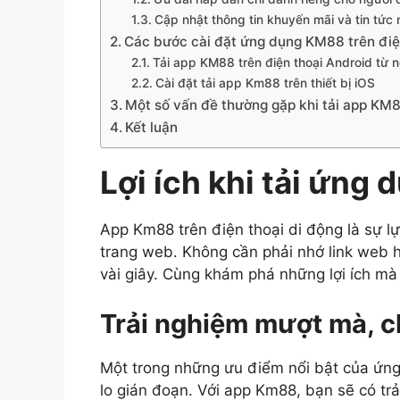
Cập nhật thông tin khuyến mãi và tin tức
Các bước cài đặt ứng dụng KM88 trên điệ
Tải app KM88 trên điện thoại Android từ 
Cài đặt tải app Km88 trên thiết bị iOS
Một số vấn đề thường gặp khi tải app KM
Kết luận
Lợi ích khi tải ứng
App Km88 trên điện thoại di động là sự lựa
trang web. Không cần phải nhớ link web ha
vài giây. Cùng khám phá những lợi ích mà
Trải nghiệm mượt mà, c
Một trong những ưu điểm nổi bật của ứng
lo gián đoạn. Với app Km88, bạn sẽ có trải