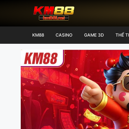
Chuyển
đến
nội
dung
KM88
CASINO
GAME 3D
THỂ 