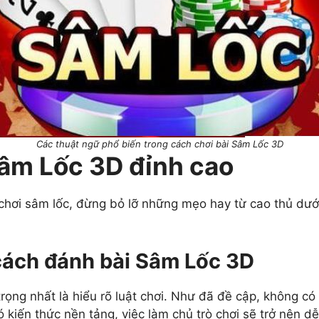
Các thuật ngữ phổ biến trong cách chơi bài Sâm Lốc 3D
Sâm Lốc 3D đỉnh cao
chơi sâm lốc, đừng bỏ lỡ những mẹo hay từ cao thủ dưới
cách đánh bài Sâm Lốc 3D
rọng nhất là hiểu rõ luật chơi. Như đã đề cập, không có
 kiến thức nền tảng, việc làm chủ trò chơi sẽ trở nên d