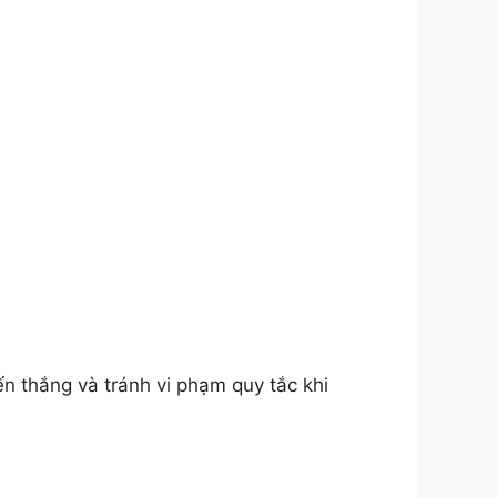
n thắng và tránh vi phạm quy tắc khi