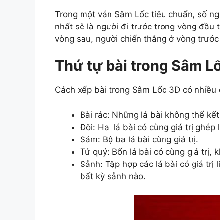
Trong một ván Sâm Lốc tiêu chuẩn, số ngư
nhất sẽ là người đi trước trong vòng đầu 
vòng sau, người chiến thắng ở vòng trước
Thứ tự bài trong Sâm L
Cách xếp bài trong Sâm Lốc 3D có nhiều đ
Bài rác: Những lá bài không thể kết
Đôi: Hai lá bài có cùng giá trị ghép
Sám: Bộ ba lá bài cùng giá trị.
Tứ quý: Bốn lá bài có cùng giá trị,
Sảnh: Tập hợp các lá bài có giá trị 
bất kỳ sảnh nào.