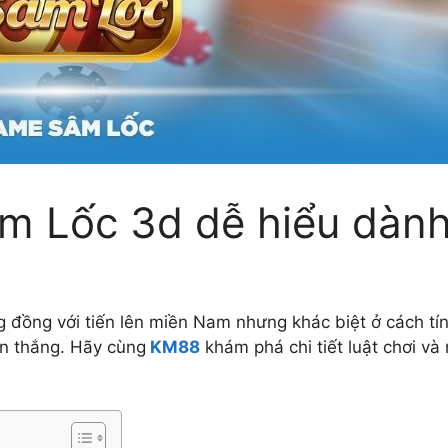
m Lốc 3d dễ hiểu dành
 đồng với tiến lên miền Nam nhưng khác biệt ở cách tí
ến thắng. Hãy cùng
KM88
khám phá chi tiết luật chơi và