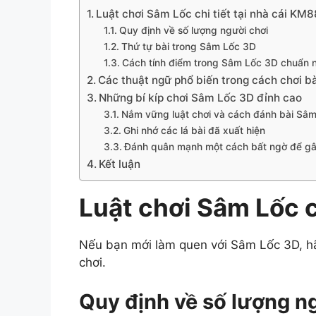
Luật chơi Sâm Lốc chi tiết tại nhà cái KM8
Quy định về số lượng người chơi
Thứ tự bài trong Sâm Lốc 3D
Cách tính điểm trong Sâm Lốc 3D chuẩn 
Các thuật ngữ phổ biến trong cách chơi b
Những bí kíp chơi Sâm Lốc 3D đỉnh cao
Nắm vững luật chơi và cách đánh bài Sâ
Ghi nhớ các lá bài đã xuất hiện
Đánh quân mạnh một cách bất ngờ để g
Kết luận
Luật chơi Sâm Lốc c
Nếu bạn mới làm quen với Sâm Lốc 3D, hãy
chơi.
Quy định về số lượng n