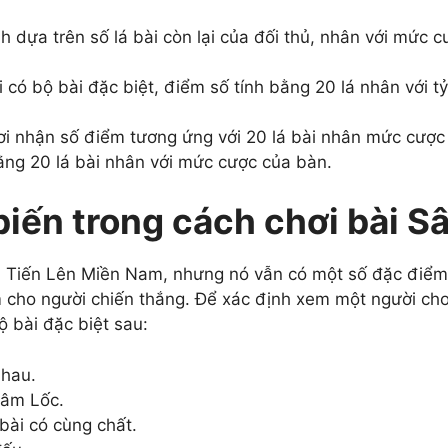
 dựa trên số lá bài còn lại của đối thủ, nhân với mức
i có bộ bài đặc biệt, điểm số tính bằng 20 lá nhân với 
hơi nhận số điểm tương ứng với 20 lá bài nhân mức cược
ằng 20 lá bài nhân với mức cược của bàn.
biến trong cách chơi bài S
Tiến Lên Miền Nam, nhưng nó vẫn có một số đặc điểm ri
cho người chiến thắng. Để xác định xem một người chơi
 bài đặc biệt sau:
nhau.
Sâm Lốc.
bài có cùng chất.